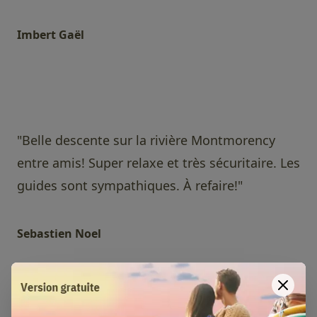
Imbert Gaël
"Belle descente sur la rivière Montmorency
entre amis! Super relaxe et très sécuritaire. Les
guides sont sympathiques. À refaire!"
Sebastien Noel